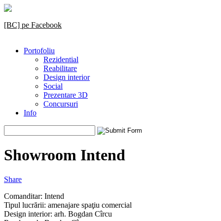
[BC] pe Facebook
Portofoliu
Rezidential
Reabilitare
Design interior
Social
Prezentare 3D
Concursuri
Info
Showroom Intend
Share
Comanditar: Intend
Tipul lucrării: amenajare spaţiu comercial
Design interior: arh. Bogdan Cîrcu