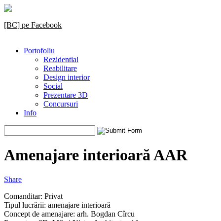
[BC] pe Facebook
Portofoliu
Rezidential
Reabilitare
Design interior
Social
Prezentare 3D
Concursuri
Info
Amenajare interioară AAR
Share
Comanditar: Privat
Tipul lucrării: amenajare interioară
Concept de amenajare: arh. Bogdan Cîrcu