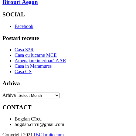
Birouri Aegon
SOCIAL
Facebook
Postari recente
Casa S2R
Casa cu lucarne MCE
Amenajare interioară AAR
Casa in Maramures
Casa GS
Arhiva
Arhiva
CONTACT
Bogdan Cîrcu
bogdan.circu@gmail.com
Copyright 2021
[BC]arhitectura